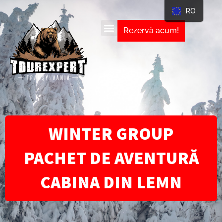
RO
Rezervă acum!
WINTER GROUP
PACHET DE AVENTURĂ
CABINA DIN LEMN