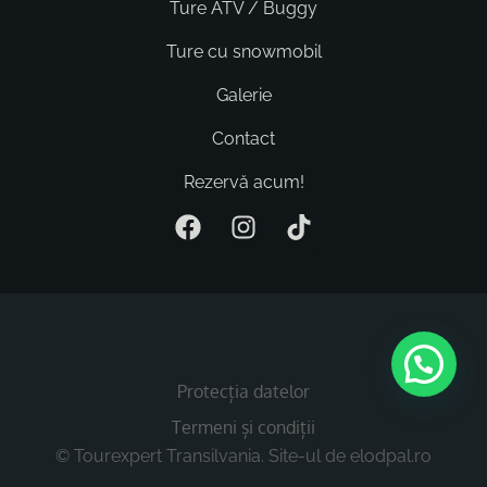
Ture ATV / Buggy
Ture cu snowmobil
Galerie
Contact
Rezervă acum!
F
I
T
a
n
i
c
s
k
e
t
t
b
a
o
o
g
k
o
r
Protecția datelor
k
a
m
Termeni și condiții
© Tourexpert Transilvania. Site-ul de
elodpal.ro