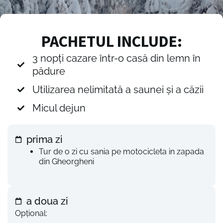
PACHETUL INCLUDE:
3 nopți cazare într-o casă din lemn în
pădure
Utilizarea nelimitată a saunei și a căzii
Micul dejun
prima zi
Tur de o zi cu sania pe motocicleta in zapada
din Gheorgheni
a doua zi
Opțional: