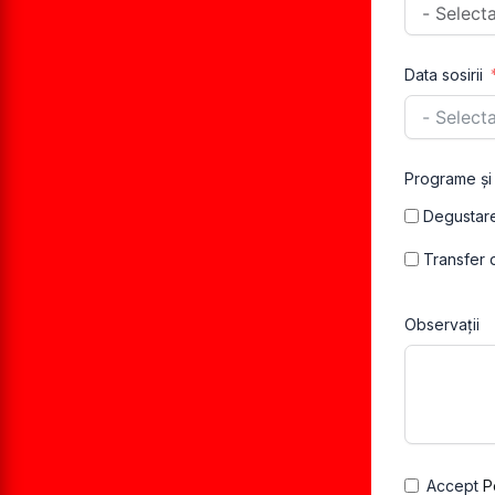
Data sosirii
Programe și 
Degustare
Transfer 
Observații
Accept
P