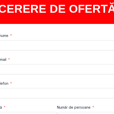
CERERE DE OFERT
enume
mail
lefon
tă
Număr de persoane