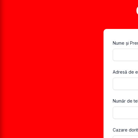
Nume și Pr
Adresă de e
Număr de te
Cazare dori