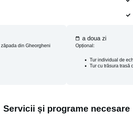
a doua zi
n zăpada din Gheorgheni
Opțional:
Tur individual de ec
Tur cu trăsura trasă
Servicii și programe necesare