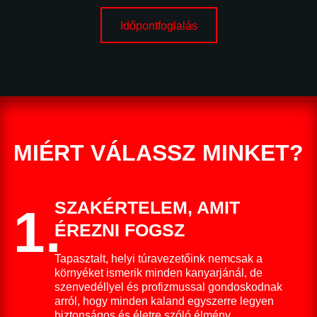
Időpontfoglalás
MIÉRT VÁLASSZ MINKET?
SZAKÉRTELEM, AMIT
1.
ÉREZNI FOGSZ
Tapasztalt, helyi túravezetőink nemcsak a
környéket ismerik minden kanyarjánál, de
szenvedéllyel és profizmussal gondoskodnak
arról, hogy minden kaland egyszerre legyen
biztonságos és életre szóló élmény.