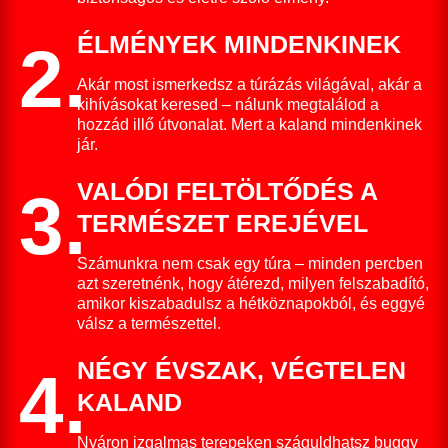
ÉLMÉNYEK MINDENKINEK
2.
Akár most ismerkedsz a túrázás világával, akár a
kihívásokat keresed – nálunk megtalálod a
hozzád illő útvonalat. Mert a kaland mindenkinek
jár.
VALÓDI FELTÖLTŐDÉS A
3.
TERMÉSZET EREJÉVEL
Számunkra nem csak egy túra – minden percben
azt szeretnénk, hogy átérezd, milyen felszabadító,
amikor kiszabadulsz a hétköznapokból, és eggyé
válsz a természettel.
NÉGY ÉVSZAK, VÉGTELEN
4.
KALAND
Nyáron izgalmas terepeken száguldhatsz buggy